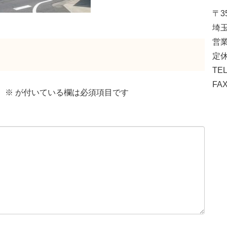
〒35
埼玉
営業
定休
TEL
FAX
。
※
が付いている欄は必須項目です