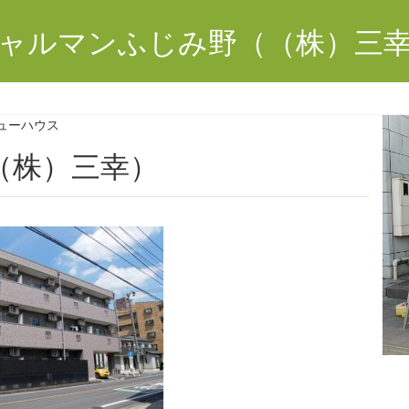
ャルマンふじみ野（（株）三
ューハウス
（株）三幸）