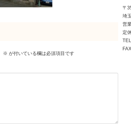
〒35
埼玉
営業
定休
TEL
FAX
。
※
が付いている欄は必須項目です