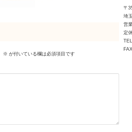
〒35
埼玉
営業
定休
TEL
FAX
。
※
が付いている欄は必須項目です