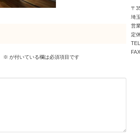
〒35
埼玉
営業
定休
TEL
FAX
。
※
が付いている欄は必須項目です