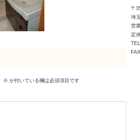
〒35
埼玉
営業
定休
TEL
FAX
。
※
が付いている欄は必須項目です