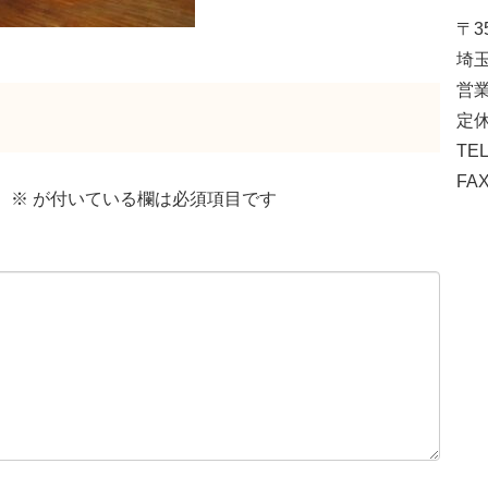
〒35
埼玉
営業
定休
TEL
FAX
。
※
が付いている欄は必須項目です