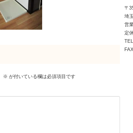
〒35
埼玉
営業
定休
TEL
FAX
。
※
が付いている欄は必須項目です