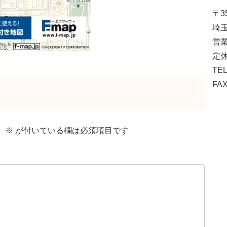
〒35
埼玉
営業
定休
TEL
FAX
。
※
が付いている欄は必須項目です